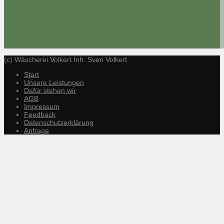
(c) Wäscherei Volkert Inh. Sven Volkert
Start
Unsere Leistungen
Dafür stehen wir
AGB
Impressum
Feedback
Datenschutzerklärung
Anfrage