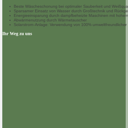
Beste Wäscheschonung bei optimaler Sauberkeit und Weißquali
Sparsamer Einsatz von Wasser durch Großtechnik und Rückg
Energieeinsparung durch dampfbeheizte Maschinen mit hohe
Abwärmenutzung durch Wärmetauscher
Solarstrom-Anlage: Verwendung von 100% umweltfreundlicher
Ihr Weg zu uns