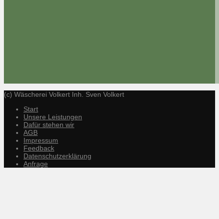
(c) Wäscherei Volkert Inh. Sven Volkert
Start
Unsere Leistungen
Dafür stehen wir
AGB
Impressum
Feedback
Datenschutzerklärung
Anfrage