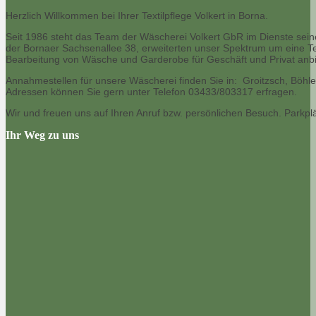
Herzlich Willkommen bei Ihrer Textilpflege Volkert in Borna.
Seit 1986 steht das Team der Wäscherei Volkert GbR im Dienste sein
der
Bornaer Sachsenallee 38, erweiterten unser Spektrum um eine Tex
Bearbeitung von Wäsche und Garderobe für Geschäft und Privat anbi
Annahmestellen für unsere Wäscherei finden Sie in: Groitzsch, Böhle
Adressen können Sie gern unter Telefon 03433/803317 erfragen.
Wir und freuen uns auf Ihren Anruf bzw. persönlichen Besuch. Parkplä
Ihr Weg zu uns